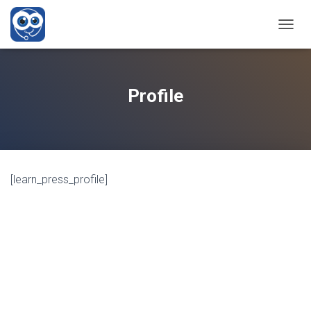
CAMBI
Profile
[learn_press_profile]